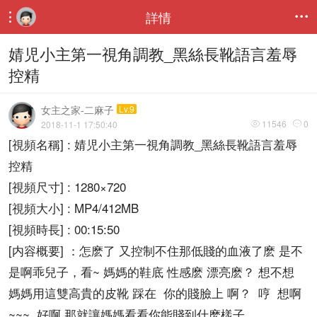
詳情


婧児小主第一視角調教_黑絲長靴語言羞辱
控精
女主之家-二麻子
Lv.9
11546
0
2018-11-1 17:50:40


[視頻名稱] : 婧児小主第一視角調教_黑絲長靴語言羞辱
控精
[視頻尺寸] : 1280×720
[視頻大小] : MP4/412MB
[視頻時長] : 00:15:50
[内容概要] ：怎麽了 又控制不住那低賤的血液了麽 是不
是啊乖兒子，看~ 媽媽的鞋底 性感麽 漂亮麽？ 想不想
媽媽用這雙高貴的皮靴 踩在 你的賤臉上 啊？ 哼 想啊
~~~ 好啊 那就讓媽媽看看你能賤到什麽樣子，