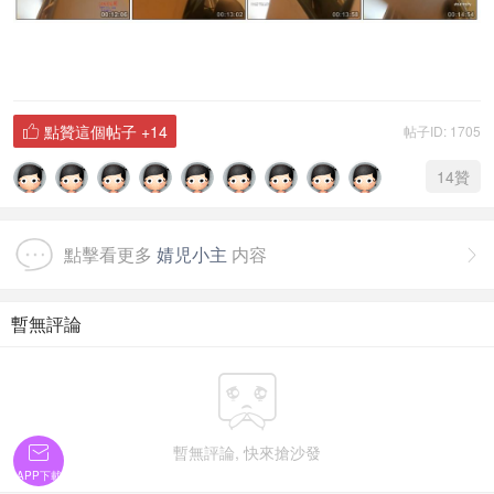
點贊這個帖子
+14
帖子ID: 1705

14
贊
點擊看更多
婧児小主
内容

暫無評論

暫無評論, 快來搶沙發

APP下載