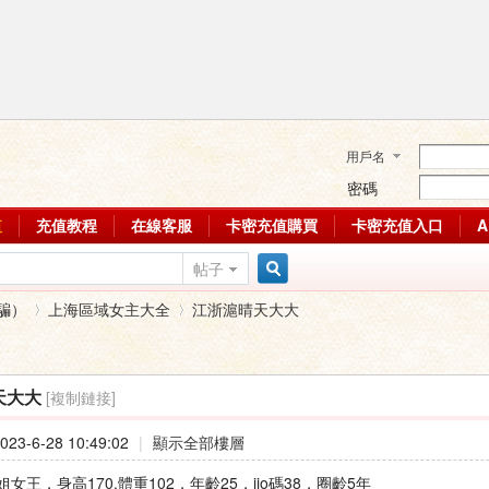
用戶名
密碼
值
充值教程
在線客服
卡密充值購買
卡密充值入口
帖子
搜
騙）
上海區域女主大全
江浙滬晴天大大
索
[複制鏈接]
天大大
›
›
23-6-28 10:49:02
|
顯示全部樓層
女王，身高170.體重102，年齡25，jio碼38，圈齡5年