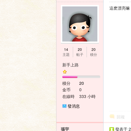
這麽漂亮嘛
家
14
20
20
主題
帖子
積分
新手上路
論
積分
20
金币
0
在線時
333 小時
間
發消息
回複
張宇
發表于 20