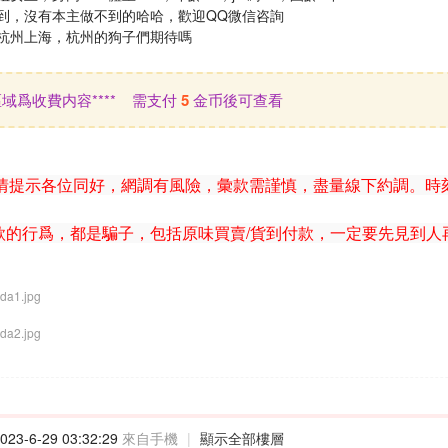
到，沒有本主做不到的哈哈，歡迎QQ微信咨詢
杭州上海，杭州的狗子們期待嗎
此區域爲收費内容**** 需支付
5
金币後可查看
情提示各位同好，網調有風險，彙款需謹慎，盡量線下約調。時
款的行爲，都是騙子，包括原味買賣/貨到付款，一定要先見到人
23-6-29 03:32:29
來自手機
|
顯示全部樓層