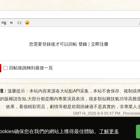
您需要登錄後才可以回帖
登錄
|
立即注冊
回帖後跳轉到最後一頁
壇
(
溫馨提示：本站内容來源各大站點API采集，本站不會保存、複制或
您的版權請告知,大部分都是圈内專業演員表演，很多類似雜技氣功等高難
效果，看個精彩而且，劇情等都是前期排練過不是真實的，非專業人
GMT+8, 2026-8-8 05:47 PM
, Processed
ookies确保您在我們的網站上獲得最佳體驗。
了解更多