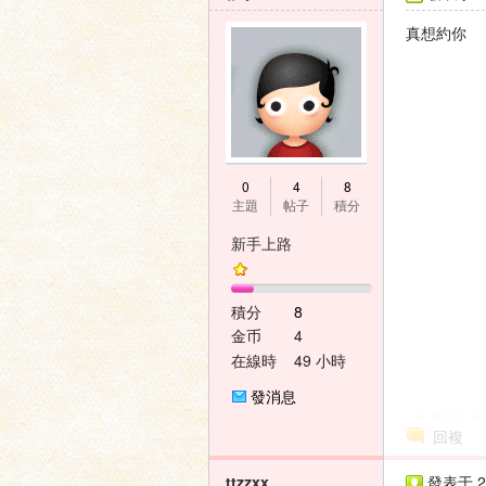
壇
真想約你
0
4
8
主題
帖子
積分
新手上路
積分
8
金币
4
在線時
49 小時
間
發消息
回複
ttzzxx
發表于 20