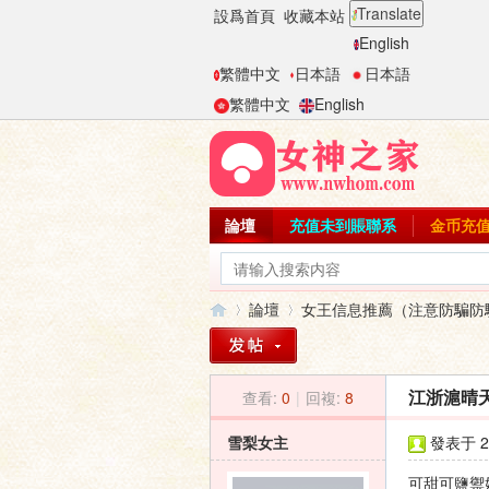
Translate
設爲首頁
收藏本站
English
繁體中文
日本語
日本語
繁體中文
English
論壇
充值未到賬聯系
金币充
論壇
女王信息推薦（注意防騙防
查看:
0
|
回複:
8
江浙滬晴
女
»
›
雪梨女主
發表于 20
可甜可鹽禦姐