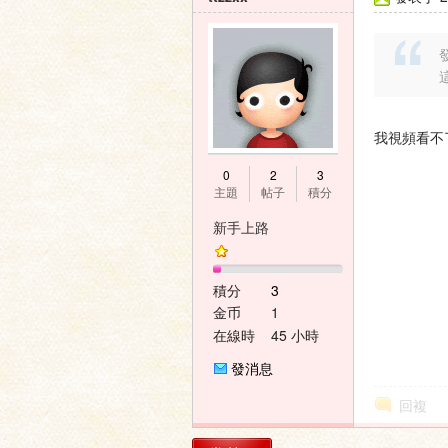
發
我視頻看不
0
2
3
主題
帖子
積分
新手上路
積分
3
金币
1
在線時
45 小時
間
發消息
回複