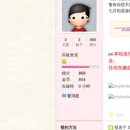
隻有你想不
七月初巡遊
****
神
2
2
866
主題
帖子
積分
本站友
ps:
高級會員
全。
任何先彙
積分
866
金币
864
在線時
0 小時
間
之
發消息
回複
發的方法
發表于 20