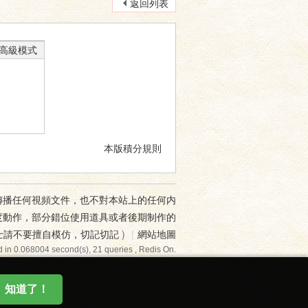
返回列表
高級模式
本版積分規則
傳播任何視頻文件，也不對本站上的任何内
度動作，部分錯位使用道具或者後期制作的
士請不要擅自模仿，切記切記
)
|
網站地圖
 in 0.068004 second(s), 21 queries , Redis On.
知道了！