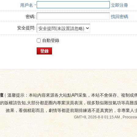
用戶名
立即注冊
密碼:
找回密碼
安全提問:
自動登錄
登錄
壇
(
溫馨提示：本站内容來源各大站點API采集，本站不會保存、複制或
您的版權請告知,大部分都是圈内專業演員表演，很多類似雜技氣功等高難
效果，看個精彩而且，劇情等都是前期排練過不是真實的，非專業人
GMT+8, 2026-8-8 01:15 AM
, Processe