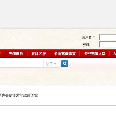
用戶名
密碼
值
充值教程
在線客服
卡密充值購買
卡密充值入口
帖子
搜
索
請先登錄後才能繼續浏覽