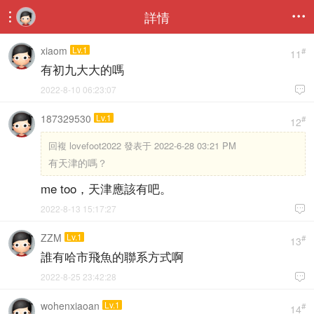
詳情


xiaom
Lv.1
#
11
有初九大大的嗎
2022-8-10 06:23:07

187329530
Lv.1
#
12
回複
lovefoot2022 發表于 2022-6-28 03:21 PM
有天津的嗎？
me too，天津應該有吧。
2022-8-13 15:17:27

ZZM
Lv.1
#
13
誰有哈市飛魚的聯系方式啊
2022-8-25 23:42:28

wohenxiaoan
Lv.1
#
14