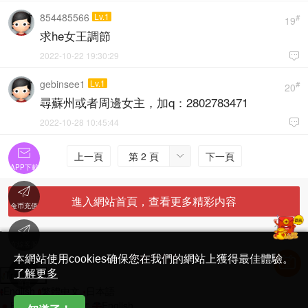
854485566
Lv.1
#
19
求he女王調節
2022-10-22 19:30:29

gebinsee1
Lv.1
#
20
尋蘇州或者周邊女主，加q：2802783471
2022-10-28 10:45:44


上一頁
第 2 頁
下一頁

APP下載

進入網站首頁，查看更多精彩内容
金币充值

'
在線客服
简体中文版
本網站使用cookies确保您在我們的網站上獲得最佳體驗。

了解更多
Translate
首頁
English
繁體中文
日本語
日本語
繁體中文
English