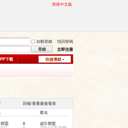
简体中文版
自動登錄
找回密碼
登錄
立即注冊
APP下載
快捷導航
者
回複/查看
最後發表
名
匿名
·聯盟
0
超S·聯盟
-5-27
0
2025-7-3 09:29 AM