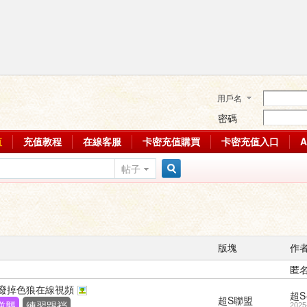
用戶名
密碼
值
充值教程
在線客服
卡密充值購買
卡密充值入口
帖子
搜
索
版塊
作
匿
裆廢掉色狼在線視頻
超S
超S聯盟
逆襲
練習踢裆
2025