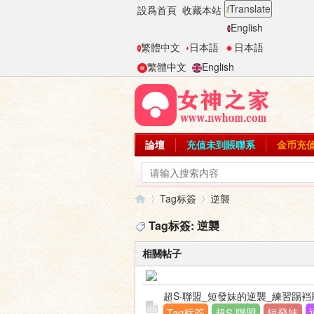
Translate
設爲首頁
收藏本站
English
繁體中文
日本語
日本語
繁體中文
English
論壇
充值未到賬聯系
金币充
Tag标簽
逆襲
Tag标簽: 逆襲
相關帖子
女
›
›
超S·聯盟_短發妹的逆襲_練習踢
Tag标簽
超S·聯盟
短發妹